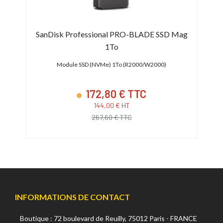
SanDisk Professional PRO-BLADE SSD Mag
L
1To
Dis
Module SSD (NVMe) 1To (R2000/W2000)
172,80 € TTC
144,00 € HT
267,60 € TTC
INFORMATIONS DE CONTACT
Boutique : 72 boulevard de Reuilly, 75012 Paris - FRANCE