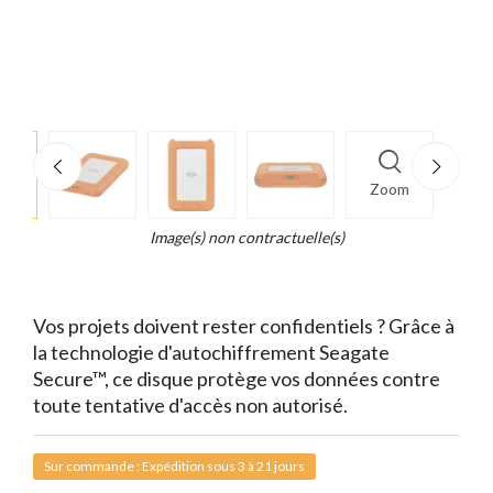
e
×
Zoom
d...
t
Image(s) non contractuelle(s)
Vos projets doivent rester confidentiels ? Grâce à
la technologie d'autochiffrement Seagate
Secure™, ce disque protège vos données contre
toute tentative d'accès non autorisé.
Sur commande : Expédition sous 3 à 21 jours