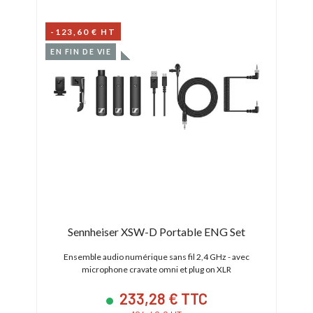
-123,60 € HT
EN FIN DE VIE
Sennheiser XSW-D Portable ENG Set
Sen
intégré
Ensemble audio numérique sans fil 2,4 GHz - avec
Ki
microphone cravate omni et plug on XLR
233,28 € TTC