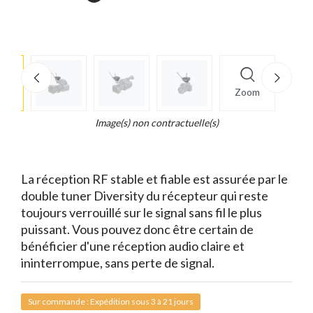
e
×
Zoom
d...
t
Image(s) non contractuelle(s)
La réception RF stable et fiable est assurée par le
double tuner Diversity du récepteur qui reste
toujours verrouillé sur le signal sans fil le plus
puissant. Vous pouvez donc être certain de
bénéficier d'une réception audio claire et
ininterrompue, sans perte de signal.
Sur commande : Expédition sous 3 à 21 jours