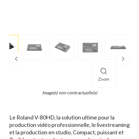
e
×
d...
t
Zoom
Image(s) non contractuelle(s)
Le Roland V-80HD, la solution ultime pour la
production vidéo professionnelle, le livestreaming
et la production en studio. Compact, puissant et