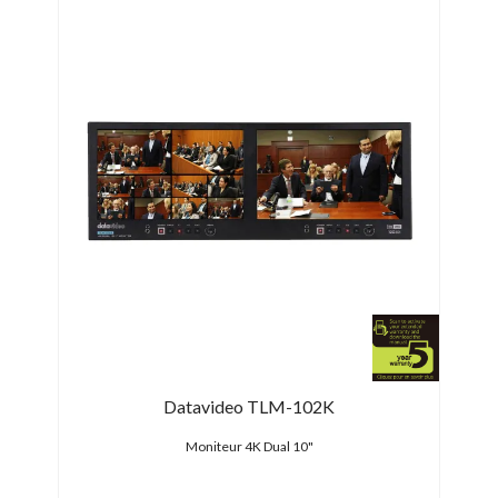
PRO
31/0
-15
e
Datavideo TLM-102K
t HDMI
Moniteur 4K Dual 10"