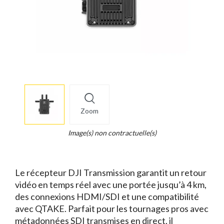
More
×
info
Zoom
Legend...
Whait
Image(s) non contractuelle(s)
for
it.
Le récepteur DJI Transmission garantit un retour
vidéo en temps réel avec une portée jusqu’à 4 km,
des connexions HDMI/SDI et une compatibilité
avec QTAKE. Parfait pour les tournages pros avec
métadonnées SDI transmises en direct, il