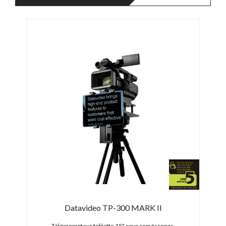
Datavideo TP-300 MARK II
12G-
Téléprompteur tablette 15" pour caméscopes
Camér