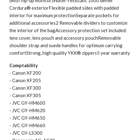
(with flip-up monitor)Water-resistant 1000 denier
Cordura® exteriorFlexible padded sides with padded
interior for maximum protectionSeparate pockets for
additional accessories2 Removable dividers to customize
the interior of the bagAccessory protection set included:
lens cover, lens pouch and accessory pouchRemovable
shoulder strap and suede handles for optimum carrying
comfortStrong, high quality YKK® zippers5 year warranty
Comptability
- Canon XF200
- Canon XF205
- Canon XF300
- Canon XF305
- JVC GY-HM600
- JVC GY-HM620
- JVC GY-HM650
- JVC GY-HM660
- JVC GY-LS300