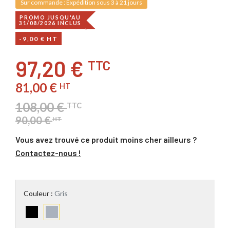
Sur commande : Expédition sous 3 à 21 jours
PROMO JUSQU'AU
31/08/2026 INCLUS
-9,00 € HT
97,20 €
TTC
81,00 €
HT
108,00 €
TTC
90,00 €
HT
Vous avez trouvé ce produit moins cher ailleurs ?
Contactez-nous !
Couleur :
Gris