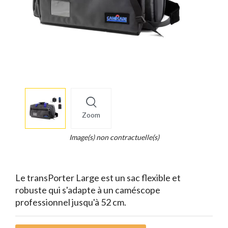
More
×
info
Zoom
Legend...
Whait
Image(s) non contractuelle(s)
for
it.
Le transPorter Large est un sac flexible et
robuste qui s'adapte à un caméscope
professionnel jusqu'à 52 cm.