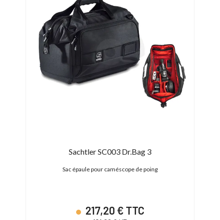
-15
Sachtler SC003 Dr.Bag 3
60 cm
Sac épaule pour caméscope de poing
Sa
217,20 € TTC