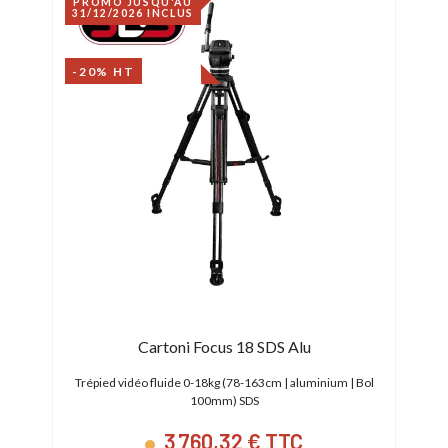
PROMO JUSQU'AU
31/12/2026 INCLUS
-20% HT
Cartoni Focus 18 SDS Alu
 de
Trépied vidéo fluide 0-18kg (78-163cm | aluminium | Bol
Trép
100mm) SDS
3 760,32 € TTC