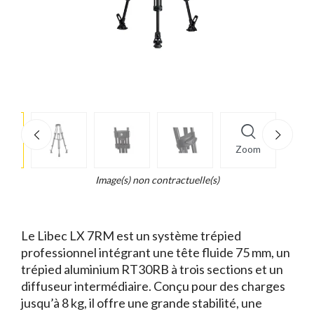
e
×
Zoom
d...
t
Image(s) non contractuelle(s)
Le Libec LX 7RM est un système trépied
professionnel intégrant une tête fluide 75 mm, un
trépied aluminium RT30RB à trois sections et un
diffuseur intermédiaire. Conçu pour des charges
jusqu’à 8 kg, il offre une grande stabilité, une