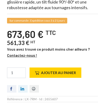
glissière rapide, un tilt fluide 90°/-80° et une
robustesse adaptée aux tournages intensifs.
Sur commande : Expédition sous 3 à 21 jours
673,60 €
TTC
561,33 €
HT
Vous avez trouvé ce produit moins cher ailleurs ?
Contactez-nous !
AJOUTER AU PANIER
Référence :
LX-7RM
- Id :
2655607