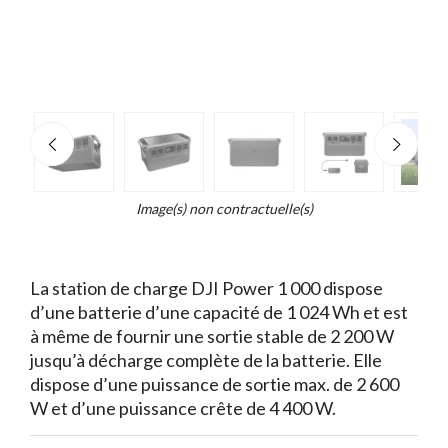
e
×
d...
t
Image(s) non contractuelle(s)
La station de charge DJI Power 1 000 dispose
d’une batterie d’une capacité de 1 024 Wh et est
à même de fournir une sortie stable de 2 200 W
jusqu’à décharge complète de la batterie. Elle
dispose d’une puissance de sortie max. de 2 600
W et d’une puissance crête de 4 400 W.