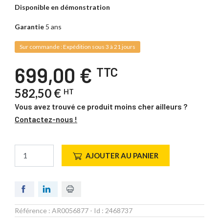
Disponible en démonstration
Garantie
5 ans
Sur commande : Expédition sous 3 à 21 jours
699,00 €
TTC
582,50 €
HT
Vous avez trouvé ce produit moins cher ailleurs ?
Contactez-nous !
AJOUTER AU PANIER
Référence :
AR0056877
- Id :
2468737